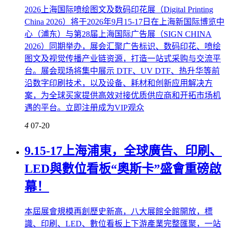
2026上海国际喷绘图文及数码印花展（Digital Printing
China 2026）将于2026年9月15-17日在上海新国际博览中
心（浦东）与第28届上海国际广告展（SIGN CHINA
2026）同期举办，展会汇聚广告标识、数码印花、喷绘
图文及视觉传播产业链资源，打造一站式采购与交流平
台。展会现场将集中展示 DTF、UV DTF、热升华等前
沿数字印刷技术，以及设备、耗材和创新应用解决方
案，为全球买家提供高效对接优质供应商和开拓市场机
遇的平台。立即注册成为VIP观众
4
07-20
9.15-17上海浦東，全球廣告、印刷、
LED與數位看板“奧斯卡”盛會重磅啟
幕！
本屆展會規模再創歷史新高，八大展館全館開放，標
識、印刷、LED、數位看板上下游產業完整匯聚，一站