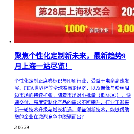
聚焦个性化定制新未来，最新趋势9
月上海一站尽览！
个性化定制正席卷标识与印刷行业，受益于电商高速发
展、FIFA世界杯等全球赛事IP经济，以及偶像与粉丝周
边市场的持续扩张。随着市场对小批量（低MOQ）、快
速交付、高度定制化产品的需求不断攀升，行业正迎来
新一轮技术升级与增长机遇。哪些创新技术，能够帮助
您的企业在激烈竞争中脱颖而出？
3
06-29