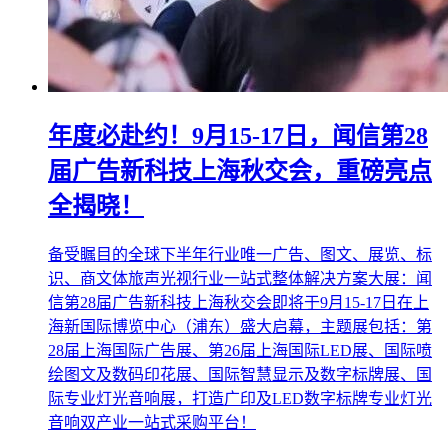
年度必赴约！9月15-17日，闻信第28
届广告新科技上海秋交会，重磅亮点
全揭晓！
备受瞩目的全球下半年行业唯一广告、图文、展览、标
识、商文体旅声光视行业一站式整体解决方案大展：闻
信第28届广告新科技上海秋交会即将于9月15-17日在上
海新国际博览中心（浦东）盛大启幕，主题展包括：第
28届上海国际广告展、第26届上海国际LED展、国际喷
绘图文及数码印花展、国际智慧显示及数字标牌展、国
际专业灯光音响展，打造广印及LED数字标牌专业灯光
音响双产业一站式采购平台！