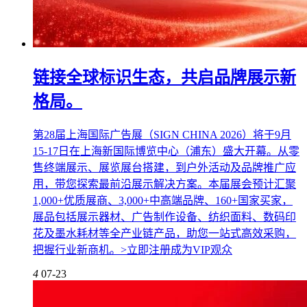
链接全球标识生态，共启品牌展示新
格局。
第28届上海国际广告展（SIGN CHINA 2026）将于9月
15-17日在上海新国际博览中心（浦东）盛大开幕。从零
售终端展示、展览展台搭建，到户外活动及品牌推广应
用，带您探索最前沿展示解决方案。本届展会预计汇聚
1,000+优质展商、3,000+中高端品牌、160+国家买家，
展品包括展示器材、广告制作设备、纺织面料、数码印
花及墨水耗材等全产业链产品，助您一站式高效采购，
把握行业新商机。>立即注册成为VIP观众
4
07-23