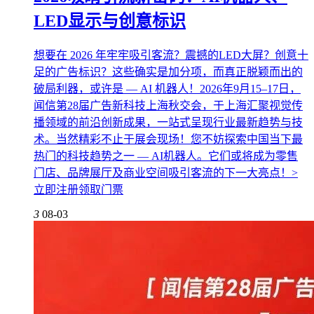
LED显示与创意标识
想要在 2026 年牢牢吸引客流？震撼的LED大屏？创意十
足的广告标识？这些确实是加分项，而真正脱颖而出的
破局利器，或许是 — AI 机器人！2026年9月15–17日，
闻信第28届广告新科技上海秋交会，于上海汇聚视觉传
播领域的前沿创新成果，一站式呈现行业最新趋势与技
术。当然精彩不止于展会现场！您不妨探索中国当下最
热门的科技趋势之一 — AI机器人。它们或将成为零售
门店、品牌展厅及商业空间吸引客流的下一大亮点！>
立即注册领取门票
3
08-03