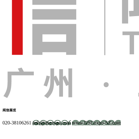
闻信展览
020-38106261
info@dscexpo.com
www.DSCexpo-SZ.com