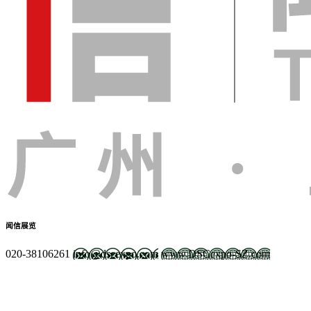
闻信展览
020-38106261
info@dscexpo.com
www.DSCexpo-SZ.com