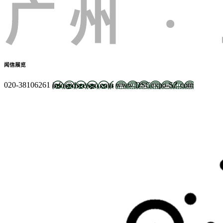
闻信展览
020-38106261
info@dscexpo.com
www.DSCexpo-SZ.com