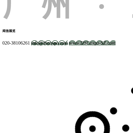
闻信展览
020-38106261
info@dscexpo.com
www.DSCexpo-SZ.com