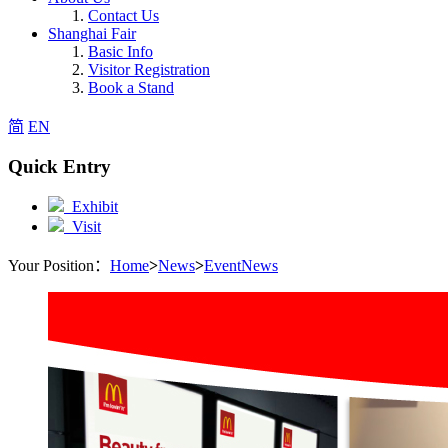
Contact Us
Shanghai Fair
Basic Info
Visitor Registration
Book a Stand
简
EN
Quick Entry
Exhibit
Visit
Your Position：
Home
>
News
>
EventNews