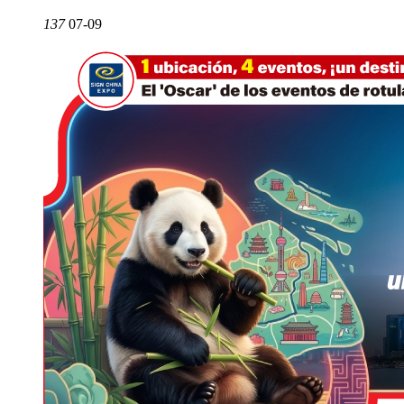
137
07-09