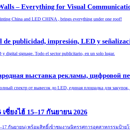
alls – Everything for Visual Communicati
inting China and LED CHINA , brings everything under one roof!
l de publicidad, impresión, LED y señalizaci
y digital signage. Todo el sector publicitario, en un solo lugar.
родная выставка рекламы, цифровой пе
олный спектр от вывесок до LED, единая площадка для закупок,
เซี่ยงไฮ้ 15–17 กันยายน 2026
้ (15–17 กันยายน) พร้อมสิทธิ์เข้าชมงานนิทรรศการอุตสาหกรรมป