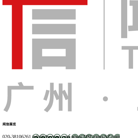
闻信展览
020-38106261
info@dscexpo.com
www.DSCexpo-SZ.com