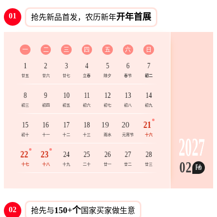
01
开年首展
抢先新品首发，农历新年
一
二
三
四
五
六
日
1
2
3
4
5
6
7
廿五
廿六
廿七
立春
除夕
春节
初二
8
9
10
11
12
13
14
初三
初四
初五
初六
初七
初八
初九
21
15
16
17
18
19
20
初十
十一
十二
十三
雨水
元宵节
十六
2027
22
23
24
25
26
27
28
02
十七
十八
十九
二十
廿一
廿二
廿三
Feb
02
150+个
抢先与
国家买家做生意