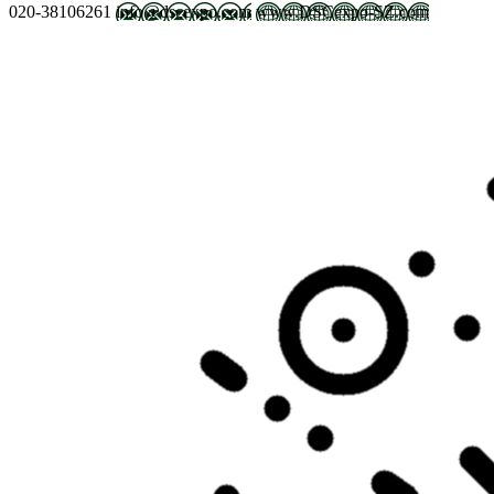
020-38106261
info@dscexpo.com
www.DSCexpo-SZ.com