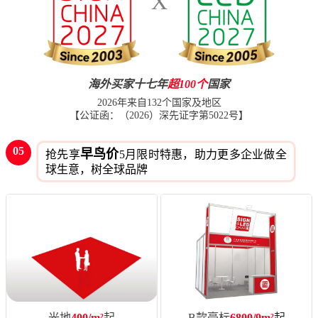
X
海外买家十七年
超100个
国家
2026年来自132个国家及地区
【公证函：（2026）深先证字第5022号】
05
早鸟价
抢先享
5月限时特惠，助力更多企业做全
球生意，树全球品牌
光地
400/m²
起
B款豪标
6800/9m²
起