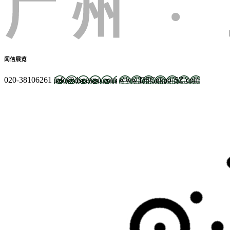
闻信展览
020-38106261
info@dscexpo.com
www.DSCexpo-SZ.com